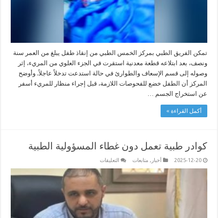
تمكن الفريق الطبي بمركز الخمس الطبي من إنقاذ طفل يبلغ من العمر سنة
ونصف، بعد ابتلاعه قطعة معدنية استقرت في الجزء العلوي من المريء، إثر
وصوله إلى قسم الإسعاف والطوارئ في حالة استدعت تدخلاً عاجلاً. وأوضح
المركز أن الطفل خضع للفحوصات اللازمة، قبل إجراء منظار للمريء أسفر
عن استخراج الجسم …
أكمل القراءة »
كوادر طبية تعمل دون غطاء المسؤولية الطبية
على
2025-12-20
أخبار
,
متابعات
التعليقات
كوادر
طبية
تعمل
دون
غطاء
المسؤولية
الطبية
مغلقة