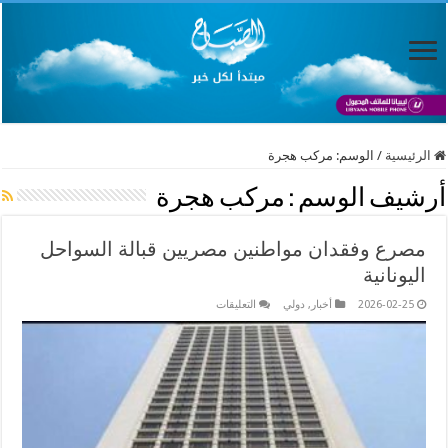
الرئيسية
/
الوسم:
مركب هجرة
أرشيف الوسم :
مركب هجرة
مصرع وفقدان مواطنين مصريين قبالة السواحل
اليونانية
على
2026-02-25
أخبار
,
دولي
التعليقات
مصرع
وفقدان
مواطنين
مصريين
قبالة
السواحل
اليونانية
مغلقة