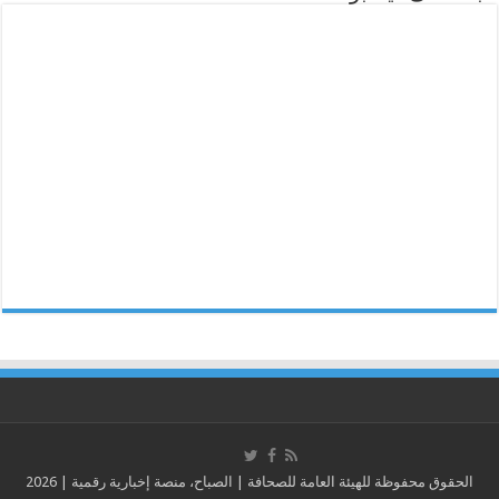
الحقوق محفوظة للهيئة العامة للصحافة | الصباح، منصة إخبارية رقمية | 2026