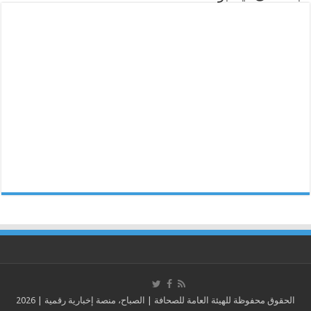
الحقوق محفوظة للهيئة العامة للصحافة | الصباح، منصة إخبارية رقمية | 2026