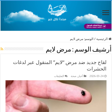
الرئيسية
/
الوسم:
مرض لايم
أرشيف الوسم :
مرض لايم
لقاح جديد ضد مرض “لايم” المنقول عبر لدغات
الحشرات
على
2026-03-24
أخبار
,
صحة
التعليقات
لقاح
جديد
ضد
مرض
“لايم”
المنقول
عبر
لدغات
الحشرات
مغلقة