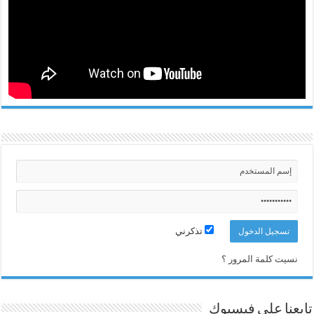
تذكرني
نسيت كلمة المرور ؟
تابعنا على فيسبوك