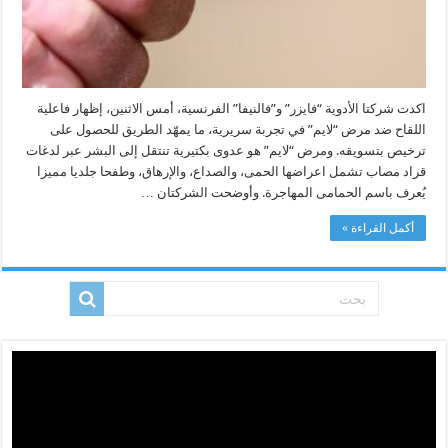
اكدت شركتا الأدوية “فايزر” و”فالنيفا” الفرنسية، أمس الاثنين، إظهار فاعلية
اللقاح ضد مرض “لايم” في تجربة سريرية، ما يمهّد الطريق للحصول على
ترخيص بتسويقه. ومرض “لايم” هو عدوى بكتيرية تنتقل إلى البشر عبر لدغات
قراد مصاب تشمل اعراضها الحمى، والصداع، والإرهاق، وطفحا جلديا مميزا
يُعرف باسم الحمامى المهاجرة. وأوضحت الشركتان …
أكمل القراءة »