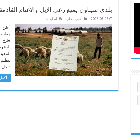
بلدي سيناون يمنع رعي الإبل والأغنام القادم
على
2026-03-26
أخبار
,
محلي
التعليقات
بلدي
سيناون
أعلن ا
يمنع
ممارسة
رعي
الإبل
خارج ال
والأغنام
الرعوية
القادمة
من
التنفيذ
خارج
حدوده
تنظيم 
مغلقة
داخل 
أكمل 