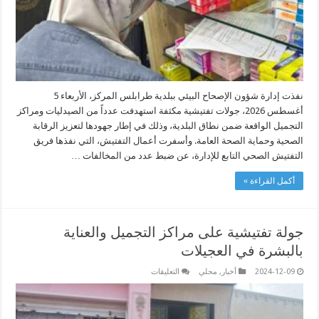
نفذت إدارة شؤون الإصحاح البيئي ببلدية طرابلس المركز، الأربعاء 5
أغسطس 2026، جولات تفتيشية مكثفة استهدفت عدداً من الصيدليات ومراكز
التجميل الواقعة ضمن نطاق البلدية، وذلك في إطار جهودها لتعزيز الرقابة
الصحية وحماية الصحة العامة. وأسفرت أعمال التفتيش، التي نفذها فريق
التفتيش الصحي التابع للإدارة، عن ضبط عدد من المخالفات …
أكمل القراءة »
جولة تفتيشية على مراكز التجميل والعناية
بالبشرة في العجيلات
على
2024-12-09
أخبار
,
محلي
التعليقات
جولة
تفتيشية
على
مراكز
التجميل