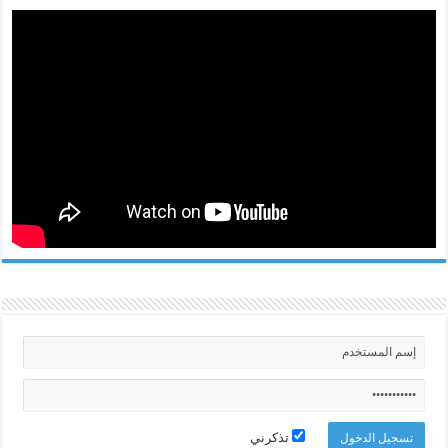
تذكرني