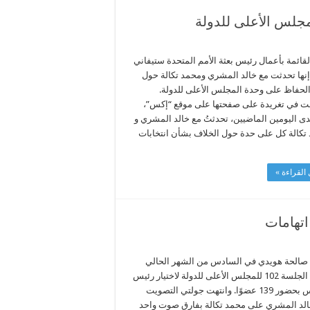
جلس الأعلى للدولة
لقائمة بأعمال رئيس بعثة الأمم المتحدة ستيفاني
نها تحدثت مع خالد المشري ومحمد تكالة حول
الحفاظ على وحدة المجلس الأعلى للدولة.
 في تغريدة على صفحتها على موقع “إكس”،
ى اليومين الماضيين، تحدثتُ مع خالد المشري و
تكالة كل على حدة حول الخلاف بشأن انتخابات
القراءة »
اتهامات
 صالحة هويدي في السادس من الشهر الحالي
عقدت الجلسة 102 للمجلس الأعلى للدولة لاختيار رئيس
للمجلس بحضور 139 عضوًا. وانتهت جولتي التصويت
الد المشري على محمد تكالة بفارق صوت واحد