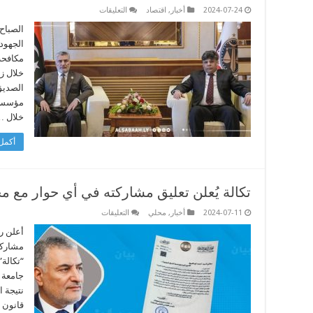
على
2024-07-24
أخبار
,
اقتصاد
التعليقات
تكالة
يبحث
الصباح
مع
الجهود 
الصور
الحد
مكافحة 
من
خلال زي
هدر
المال
الصديق
العام
مغلقة
مؤسسات
خلال 
أكمل 
تكالة يُعلن تعليق مشاركته في أي حوار مع 
على
2024-07-11
أخبار
,
محلي
التعليقات
تكالة
يُعلن
أعلن ر
تعليق
مشاركت
مشاركته
في
“تكالة”
أي
جامعة ا
حوار
مع
نتيجة 
مجلس
النواب
قانون ا
مغلقة