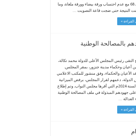
69 إلى 68 مع عدم احتساب ورقة بيضاء وورقة ملغاة، وما
نت النتيجة حتى ضجت قاعة التصويت …
القراءة »
هم بالمصالحة الوطنية
 التقى رئيس المجلس الأعلى للدولة محمد تكالة،
ن أعيان وحكماء مدينة جنزور، بمقر المجلس.
فد الأعيان والحكماء، وفق منشور للمكتب الاعلامي
الدولة، دعمهم لقرار المجلس، برفض الميزانية
العامة لسنة 2024م التي أقرها مجلس النواب. وتم إطلاع
 على جهودهم المبذولة في ملف المصالحة الوطنية
 العدالة …
القراءة »
م