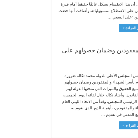
أن هذا الانقسام يشكل عائقًا حقيقيا أمام قدرة
 على الاضطلاع بمسؤولياته. وأضافت أنها حضت
ن “على السعي …
القراءة »
المفقودين وضمان حصولهم على
يس المجلس الأعلى للدولة محمد تكالة ضرورة
ام بأسر الشهداء والمفقودين وضمان ‏حصولهم
يع الحقوق والميزات التي منحتها الدولة لهم
بحكم القانون‎ .‎ وأشاد تكاله خلال لقائه اليوم الخميس،
الرئيسي للمجلس، وفداً من الاتحاد الليبي العام
ء والمفقودين، بأهمية الدور الذي يقوم به
ع المدني في تقديم …
القراءة »