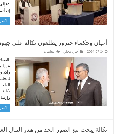
مغلقة
إن أعل
أكمل 
أعيان وحكماء جنزور يطلعون تكالة على جهود
على
2024-07-24
أخبار
,
محلي
التعليقات
أعيان
وحكماء
الصباح
جنزور
عددا م
يطلعون
تكالة
وأكد و
على
لمجلس 
جهودهم
بالمصالحة
الوطنية
مغلقة
تكالة،
وإرساء
أكمل 
تكالة يبحث مع الصور الحد من هدر المال العا