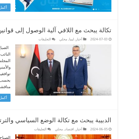
أكمل 
تكالة يبحث مع اللافي آلية الوصول إلى قوانين 
على
2024-07-03
أخبار
,
ليبيا
,
محلي
التعليقات
تكالة
يبحث
الصباح
مع
النائب 
اللافي
آلية
المجلس
الوصول
والأمني
إلى
قوانين
توافقية
انتخابية
توافقية
بحسب م
مغلقة
مناقشة 
أكمل 
الدبيبة يبحث مع تكالة الوضع السياسي والترتي
على
2024-06-05
أخبار
,
اقتصاد
,
محلي
التعليقات
الدبيبة
يبحث
الصباح