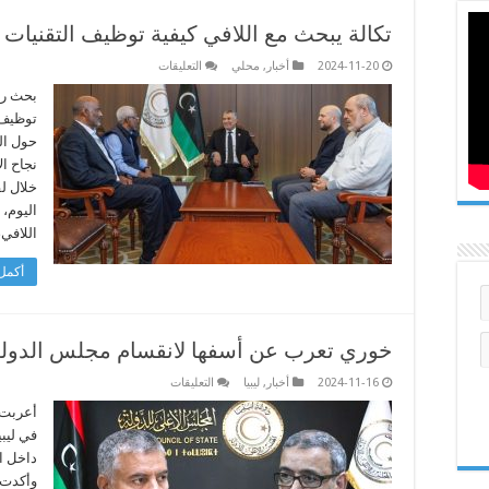
تكالة يبحث مع اللافي كيفية توظيف التقنيات 
على
2024-11-20
أخبار
,
محلي
التعليقات
تكالة
يبحث
بحث رئ
مع
توظيف ا
اللافي
كيفية
حول ال
توظيف
نجاح ال
التقنيات
الحديثة
خلال ل
لاستطلاع
آراء
اليوم، 
الشعب
اللافي
مغلقة
أكمل 
خوري تعرب عن أسفها لانقسام مجلس الدول
على
2024-11-16
أخبار
,
ليبيا
التعليقات
خوري
تعرب
أعربت 
عن
في ليب
أسفها
لانقسام
داخل ا
مجلس
وأكدت 
الدولة