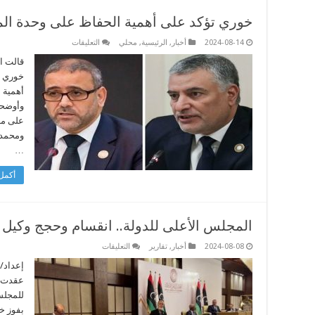
خوري تؤكد على أهمية الحفاظ على وحدة الم
على
2024-08-14
أخبار
,
الرئيسية
,
محلي
التعليقات
خوري
تؤكد
قالت ا
على
خوري إ
أهمية
الحفاظ
أهمية 
على
وأوضحت
وحدة
المجلس
على مد
الأعلى
للدولة
ومحمد 
مغلقة
…
أكمل 
المجلس الأعلى للدولة.. انقسام وحجج وكيل 
على
2024-08-08
أخبار
,
تقارير
التعليقات
المجلس
الأعلى
إعداد/
للدولة..
انقسام
وحجج
وكيل
بفوز خ
اتهامات