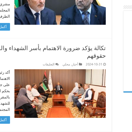
مغلقة
مشري، 
المجلس
الطرفي
أكمل 
تكالة يؤكد ضرورة الاهتمام بأسر الشهداء و
حقوقهم
على
2024-10-31
أخبار
,
محلي
التعليقات
تكالة
يؤكد
أكد رئ
ضرورة
الاهتم
الاهتمام
بأسر
على جم
الشهداء
والمفقودين
وضمان
بالمقر 
حصولهم
على
‏للشهدا
حقوقهم
المجتم
مغلقة
أكمل 