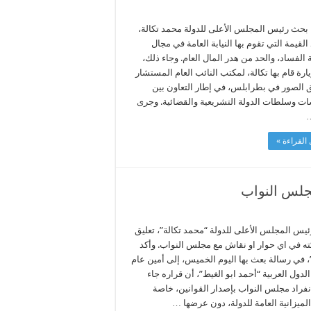
 بحث رئيس المجلس الأعلى للدولة محمد تكالة،
القيمة التي تقوم بها النيابة العامة في مجال
الفساد، والحد من هدر المال العام. وجاء ذلك،
ارة قام بها تكالة، لمكتب النائب العام المستشار
 الصور في بطرابلس، في إطار التعاون بين
 وسلطات الدولة التشريعية والقضائية. وجرى
…
القراءة »
مجلس النواب
ئيس المجلس الأعلى للدولة “محمد تكالة”، تعليق
ه في اي حوار او نقاش مع مجلس النواب. وأكد
، في رسالة بعث بها اليوم الخميس، إلى أمين عام
لدول العربية “أحمد ابو الغيط”، أن قراره جاء
انفراد مجلس النواب بإصدار القوانين، خاصة
لميزانية العامة للدولة، دون عرضها …