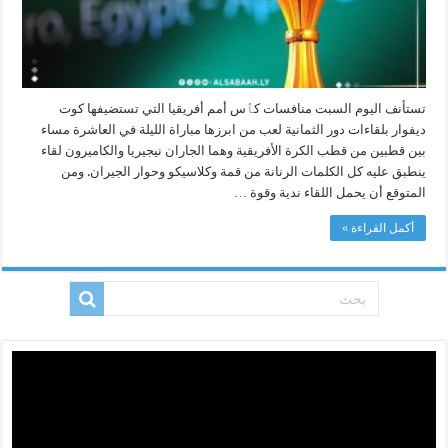
تستأنف اليوم السبت منافسات كٱس أمم أفريقيا التي تستضيفها كوت
ديفوار بلقاءات دور الثمانية لعب من ابرزها مباراة الليلة في العاشرة مساء
بين قطبين من قطب الكرة الأفريقية وهما الجاران نيجيريا والكاميرون لقاء
ينطبق عليه كل الكلمات الرنانة من قمة وكلاسيكو وحوار الجيران. ومن
المتوقع أن يحمل اللقاء ندية وقوة …
أكمل القراءة »