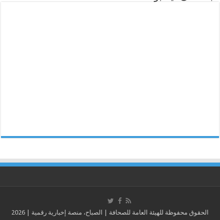
الحقوق محفوظة للهيئة العامة للصحافة | الصباح، منصة إخبارية رقمية | 2026