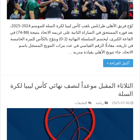
تُوّج فريق الأهلي طرابلس بلقب كأس ليبيا لكرة السلة للموسم 2024-2025،
بعد فوزه المستحق في المباراة الثانية على غريمه الاتحاد بنتيجة (86-74) في
القاعة الكبرى، ليحسم السلسلة النهائية (2-0) ويتوّج بالكأس للمرة الخامسة
في تاريخه، معادلًا الرقم القياسي في عدد مرات التتويج المسجل باسم
الاتحاد. جاء تتويج الأهلي بقيادة مدربه …
أكمل القراءة »
الثلاثاء المقبل موعداً لنصف نهائي كأس ليبيا لكرة
السلة
على
2025-07-06
رياضة
التعليقات
الثلاثاء
المقبل
موعداً
لنصف
نهائي
كأس
ليبيا
لكرة
السلة