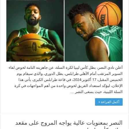
يعلن
جاهزيته
التامة
لمواجهة
الأهلي
طرابلس
في
كأس
السوبر
مغلقة
أعلن نادي النصر، بطل كأس ليبيا لكرة السلة، عن جاهزيته التامة لخوض لقاء
السوبر المرتقب أمام الأهلي طرابلس، بطل الدوري، والذي سيقام يوم
الخميس المقبل، 17 أكتوبر 2024، في قاعة طرابلس الكبرى. يأتي هذا
الإعلان، ليؤكد استعداد الفريق لخوض واحدة من أهم المواجهات في كرة
السلة الليبية، حيث يسعى النصر …
أكمل القراءة »
النصر بمعنويات عالية يواجه المروج على مقعد