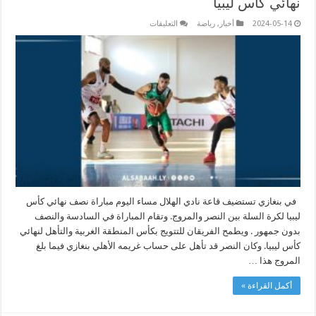
نهائي كأس ليبيا
على
2024-05-14
أخبار
,
رياضة
التعليقات
النصر
بمعنويات
عالية
يواجه
المروج
على
مقعد
نهائي
كأس
ليبيا
مغلقة
في بنغازي تستضيف قاعة نادي الهلال مساء اليوم مباراة نصف نهائي كأس
ليبيا لكرة السلة بين النصر والمروج. وتقام المباراة في السادسة والنصف
بدون جمهور . ويطمح الفريقان للتتويج بكأس المنطقة الغربية والتأهل لنهائي
كأس ليبيا. وكان النصر قد تأهل على حساب غريمه الأهلي بنغازي فيما بلغ
المروج هذا …
أكمل القراءة »