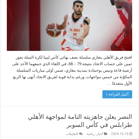
بنغازي
تفوز
على
الاتحاد
في
أولى
جولات
نصف
النهائي
مغلقة
افتتح فريق الأهلي بنغازي سلسلة نصف نهائي كأس ليبيا لكرة السلة بفوز
ثمين على حساب الاتحاد بنتيجة 79 – 68، في اللقاء الذي جمعهما الأحد على
أرضية قاعة ونيس بوخمادة بمدينة بنغازي، ضمن أولى مباريات السلسلة
المكوّنة من خمس مواجهات. ورغم بداية قوية لفريق الاتحاد أنهى بها الربع
الأول متقدمًا …
أكمل القراءة »
النصر يعلن جاهزيته التامة لمواجهة الأهلي
طرابلس في كأس السوبر
على
2024-10-16
أخبار
,
رياضة
التعليقات
النصر