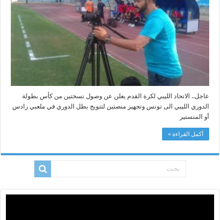
يعلن
عن
وصول
نسختين
من
كأس
بطولة
الدوري
الليبي
الى
تونس
وتجهيز
منصتين
لتتويج
بطل
عاجل.. الاتحاد الليبي لكرة القدم يعلن عن وصول نسختين من كأس بطولة
الدوري
الدوري الليبي الى تونس وتجهيز منصتين لتتويج بطل الدوري في ملعبي رادس
في
ملعبي
أو المنستير
رادس
أو
المنستير
أكمل القراءة »
مغلقة