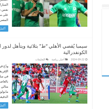
بعد
خسارته
أمام
نفس نتي
المصري
البورسعيدي
على مل
مغلقة
المصري
أكمل 
سيمبا يُقصي الأهلي “ط” بثلاثية ويتأهل لدو
الكونفدرالية
على
2024-09-22
أخبار
,
رياضة
التعليقات
سيمبا
يُقصي
ودّع ف
الأهلي
“ط”
بثلاثية
في مبا
ويتأهل
بالعاصم
لدور
المجموعات
في
كأس
مابولو
الكونفدرالية
الدقيق
مغلقة
أكمل 