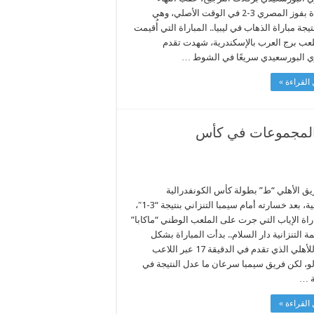
المباراة بفوز المصري 3-2 في الوقت الأصلي، وهي
جة مباراة الذهاب في ليبيا.. المباراة التي أُقيمت
عب برج العرب بالإسكندرية، شهدت تقدم
 البورسعيدي سريعًا في الشوط …
القراءة »
ر المجموعات في كأس
ريق الأهلي “ط” بطولة كأس الكونفدرالية
الإفريقية، بعد خسارته أمام سيمبا التنزاني بنتيجة “3-1″،
راة الإياب التي جرت على الملعب الوطني “ماكابا”
ة التنزانية دار السلام.. بدأت المباراة بشكل
مثالي للأهلي الذي تقدم في الدقيقة 17 عبر اللاعب
لو، لكن فريق سيمبا سرعان ما عدل النتيجة في
ة …
القراءة »