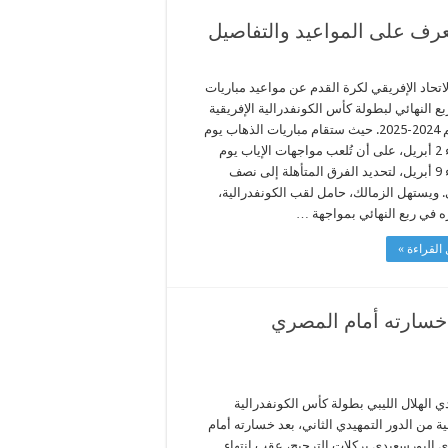
تعرف على المواعيد والتفاصيل
اتحاد الإفريقي لكرة القدم عن مواعيد مباريات
بع النهائي لبطولة كأس الكونفدرالية الإفريقية
لموسم 2024-2025. حيث ستقام مباريات الذهاب يوم
الأربعاء 2 أبريل، على أن تُلعب مواجهات الإياب يوم
الأربعاء 9 أبريل، لتحديد الفرق المتأهلة إلى نصف
. ويستهل الزمالك، حامل لقب الكونفدرالية،
 في ربع النهائي بمواجهة …
القراءة »
عد خسارته أمام المصري
دي الهلال الليبي بطولة كأس الكونفدرالية
ية من الدور التمهيدي الثاني، بعد خسارته أمام
 البورسعيدي بركلات الترجيح، عقب انتهاء