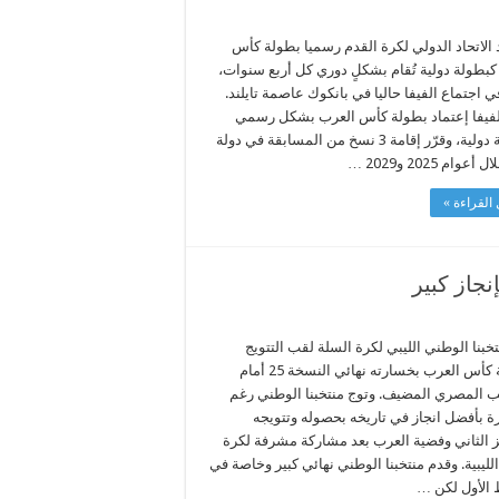
الاتحاد الدولي لكرة القدم رسميا بطولة كأس
كبطولة دولية تُقام بشكلٍ دوري كل أربع سنوات،
 اجتماع الفيفا حاليا في بانكوك عاصمة تايلند.
لفيفا إعتماد بطولة كأس العرب بشكل رسمي
كبطولة دولية، وقرّر إقامة 3 نسخ من المسابقة في دولة
وام 2025 و2029 …
القراءة »
نجاز كبير
خبنا الوطني الليبي لكرة السلة لقب التتويج
ببطولة كأس العرب بخسارته نهائي النسخة 25 أمام
ب المصري المضيف. وتوج منتخبنا الوطني رغم
ة بأفضل انجاز في تاريخه بحصوله وتتويجه
ز الثاني وفضية العرب بعد مشاركة مشرفة لكرة
لليبية. وقدم منتخبنا الوطني نهائي كبير وخاصة في
الأول لكن …