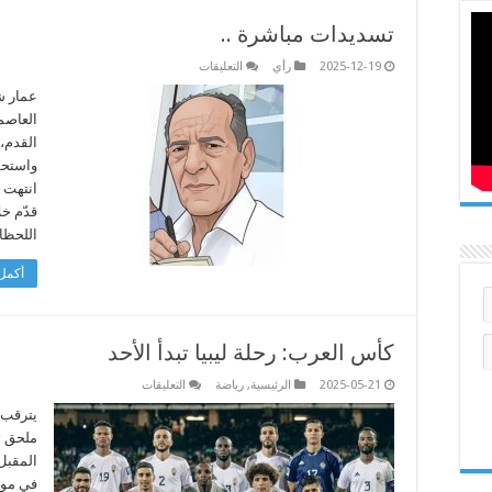
تسديدات مباشرة ..
على
2025-12-19
رأي
التعليقات
تسديدات
مباشرة
عمار ش
..
العاصم
مغلقة
القدم،
واستحق
قدّم خل
اللحظا
أكمل 
كأس العرب: رحلة ليبيا تبدأ الأحد
على
2025-05-21
الرئيسية
,
رياضة
التعليقات
كأس
العرب:
يترقب 
رحلة
ملحق ت
ليبيا
تبدأ
المقبل
الأحد
في موا
مغلقة