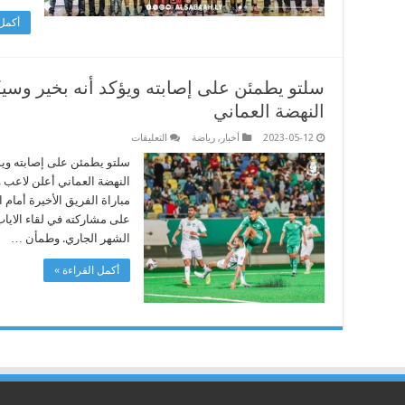
أكمل 
سلتو يطمئن على إصابته ويؤكد أنه بخير وسيكو
النهضة العماني
على
2023-05-12
أخبار
,
رياضة
التعليقات
سلتو
يطمئن
سلتو يطمئن على إصابته ويؤك
على
النهضة العماني أعلن لاعب 
إصابته
ويؤكد
مباراة الفريق الأخيرة أمام
أنه
على مشاركته في لقاء الايا
بخير
وسيكون
الشهر الجاري. وطمأن …
جاهزا
للقاء
العودة
أكمل القراءة »
أمام
النهضة
العماني
مغلقة