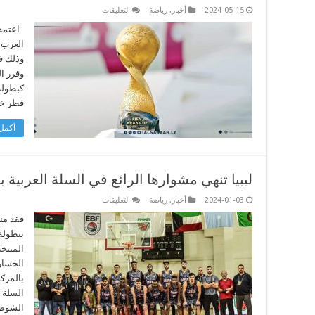
على
2024-05-15
أخبار
,
رياضة
التعليقات
الفيفا
يعتمد
اعتمد 
كأس
العرب 
العرب
ضمن
وذلك في
بطولاته
وقرر ا
وقطر
تستضيف
نسخة
العام
قطر خلال أع
المقبل
مغلقة
أكمل 
ليبيا تنهي مشوارها الرائع في السلة العربية بإ
على
2024-01-03
أخبار
,
رياضة
التعليقات
ليبيا
تنهي
فقد منت
مشوارها
الرائع
في
المنتخ
السلة
الخسار
العربية
بإنجاز
بالمرك
كبير
مغلقة
السلة ا
الشوط 