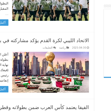
المقبل
…
أكمل 
الاتحاد الليبي لكرة القدم يؤكد مشاركته في
على
2025-04-30
رياضة
التعليقات
الاتحاد
الليبي
أعلن ال
لكرة
القدم
يؤكد
نهاية ا
مشاركته
(فيفا).
في
بطولة
رئيس ال
كأس
العرب
إنفانتي
بقطر
مغلقة
أكمل 
الفيفا يعتمد كأس العرب ضمن بطولاته وقطر