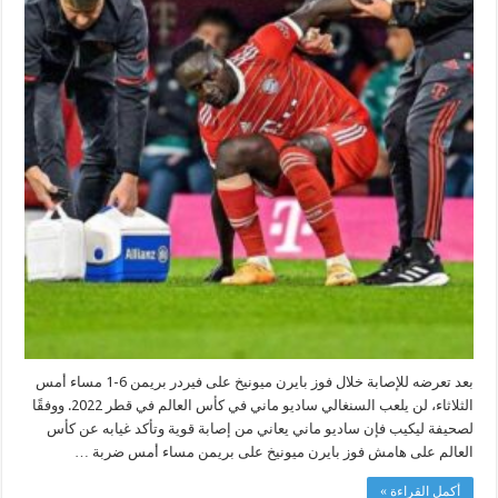
بعد تعرضه للإصابة خلال فوز بايرن ميونيخ على فيردر بريمن 6-1 مساء أمس
الثلاثاء، لن يلعب السنغالي ساديو ماني في كأس العالم في قطر 2022. ووفقًا
لصحيفة ليكيب فإن ساديو ماني يعاني من إصابة قوية وتأكد غيابه عن كأس
العالم على هامش فوز بايرن ميونيخ على بريمن مساء أمس ضربة …
أكمل القراءة »