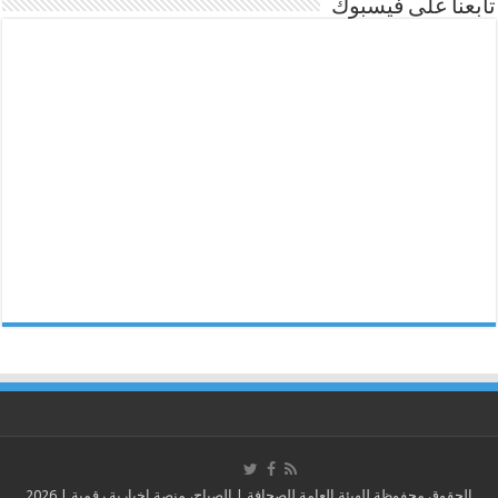
تابعنا على فيسبوك
الحقوق محفوظة للهيئة العامة للصحافة | الصباح، منصة إخبارية رقمية | 2026