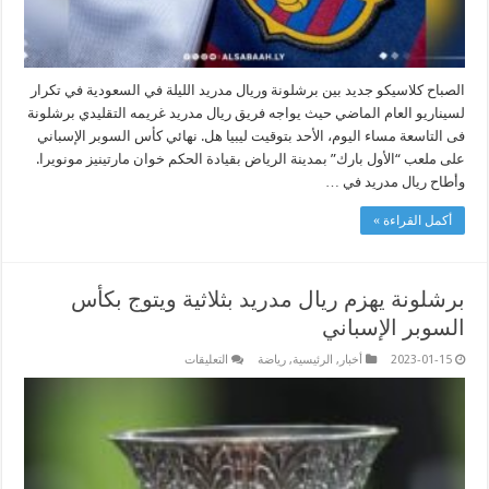
الصباح كلاسيكو جديد بين برشلونة وريال مدريد الليلة في السعودية في تكرار
لسيناريو العام الماضي حيث يواجه فريق ريال مدريد غريمه التقليدي برشلونة
فى التاسعة مساء اليوم، الأحد بتوقيت ليبيا هل. نهائي كأس السوبر الإسباني
على ملعب “الأول بارك” بمدينة الرياض بقيادة الحكم خوان مارتينيز مونويرا.
وأطاح ريال مدريد في …
أكمل القراءة »
برشلونة يهزم ريال مدريد بثلاثية ويتوج بكأس
السوبر الإسباني
على
2023-01-15
أخبار
,
الرئيسية
,
رياضة
التعليقات
برشلونة
يهزم
ريال
مدريد
بثلاثية
ويتوج
بكأس
السوبر
الإسباني