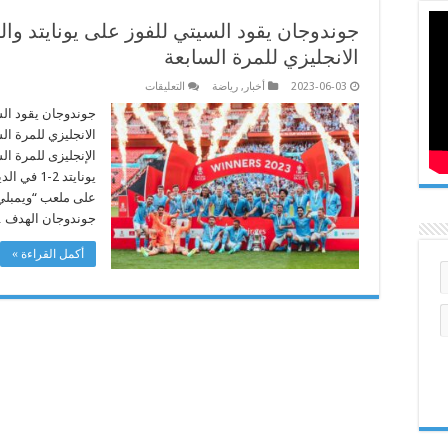
جوندوجان يقود السيتي للفوز على يونايتد وال
الانجليزي للمرة السابعة
على
2023-06-03
أخبار
,
رياضة
التعليقات
جوندوجان
يقود
جوندوجان يقود السي
السيتي
الانجليزي للمرة ا
للفوز
على
الإنجليزى للمرة ا
يونايتد
يونايتد 2
والتتويج
بلقب
على ملعب “ويمبلي”
كأس
الاتحاد
جوندوجان الهدف 
الانجليزي
للمرة
أكمل القراءة »
السابعة
مغلقة