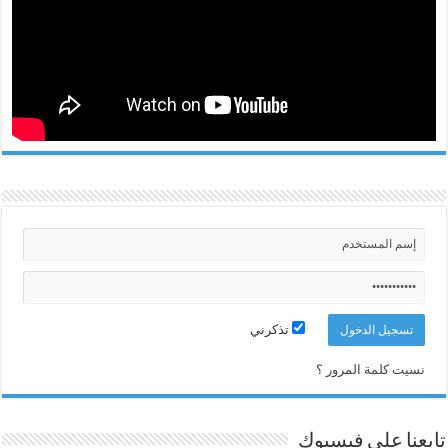
تذكرني
نسيت كلمة المرور ؟
تابعنا على فيسبوك