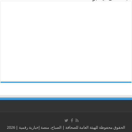
الحقوق محفوظة للهيئة العامة للصحافة | الصباح، منصة إخبارية رقمية | 2026