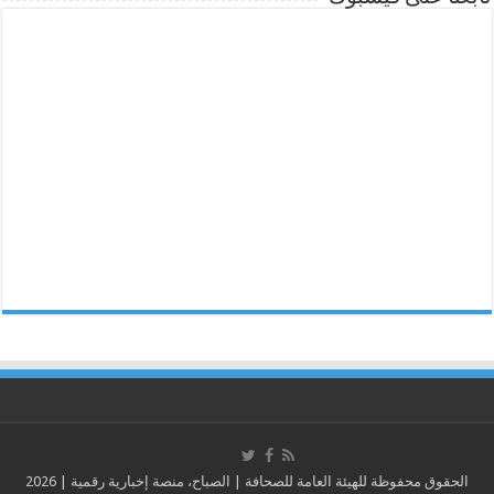
الحقوق محفوظة للهيئة العامة للصحافة | الصباح، منصة إخبارية رقمية | 2026