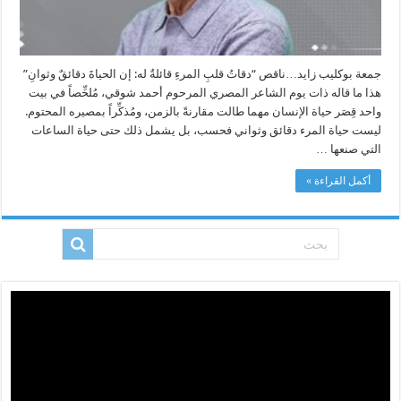
جمعة بوكليب زايد…ناقص “دقاتُ قلبِ المرءِ قائلةٌ له: إن الحياةَ دقائقٌ وثوانِ”
هذا ما قاله ذات يوم الشاعر المصري المرحوم أحمد شوقي، مُلخِّصاً في بيت
واحد قِصَر حياة الإنسان مهما طالت مقارنةً بالزمن، ومُذكِّراً بمصيره المحتوم.
ليست حياة المرء دقائق وثواني فحسب، بل يشمل ذلك حتى حياة الساعات
التي صنعها …
أكمل القراءة »