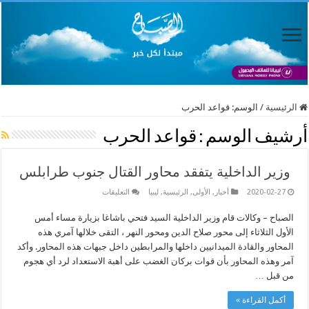
الرئيسية
/
الوسم:
قواعد الحرب
أرشيف الوسم :
قواعد الحرب
وزير الداخلية يتفقد محاور القتال جنوب طرابلس
على
2020-02-27
أخبار
,
الأولى
,
الرئيسية
,
ليبيا
التعليقات
وزير
الداخلية
الصباح – وكالات قام وزير الداخلية السيد فتحي باشاغا بزيارة مساء أمس
يتفقد
محاور
الأول الثلاثاء إلى محور صلاح الدين ومحور النهر ، التقى خلالها آمري هذه
القتال
جنوب
المحاور والقادة الميدانيين داخلها والمرابطين داخل جبهات هذه المحاور. وأكد
طرابلس
آمر وهذه المحاور بأن قوات بركان الغضب على أهبة الاستعداد لرد أي هجوم
مغلقة
من قبل …
أكمل القراءة »