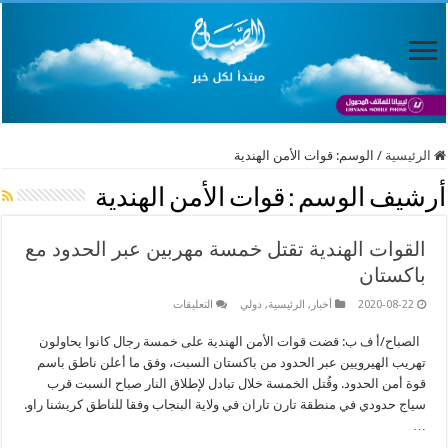
الرئيسية
/
الوسم:
قوات الأمن الهندية
أرشيف الوسم :
قوات الأمن الهندية
القوات الهندية تقتل خمسة مهربين عبر الحدود مع
باكستان
على
2020-08-22
أخبار
,
الرئيسية
,
دولي
التعليقات
القوات
الهندية
الصباح/أ ف ب: قضت قوات الأمن الهندية على خمسة رجال كانوا يحاولون
تقتل
خمسة
تهريب الهيرويين عبر الحدود من باكستان السبت، وفق ما أعلن ناطق باسم
مهربين
عبر
قوة أمن الحدود. وقُتل الخمسة خلال تبادل لإطلاق النار صباح السبت قرب
الحدود
سياج حدودي في منطقة تارن تاران في ولاية البنجاب وفقا للناطق كريشنا راو.
مع
باكستان
…
مغلقة