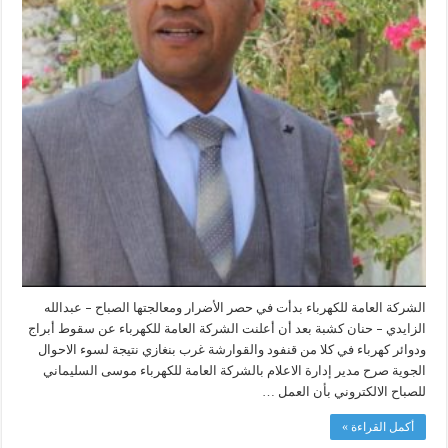
الشركة العامة للكهرباء بدأت في حصر الأضرار ومعالجتها الصباح – عبدالله
الزايدي – حنان كشبة بعد أن أعلنت الشركة العامة للكهرباء عن سقوط أبراج
ودوائر كهرباء في كلا من قنفود والقوارشة غرب بنغازي نتيجة لسوء الاحوال
الجوية صرح مدير إدارة الاعلام بالشركة العامة للكهرباء موسى السليماني
للصباح الالكتروني بأن العمل …
أكمل القراءة »