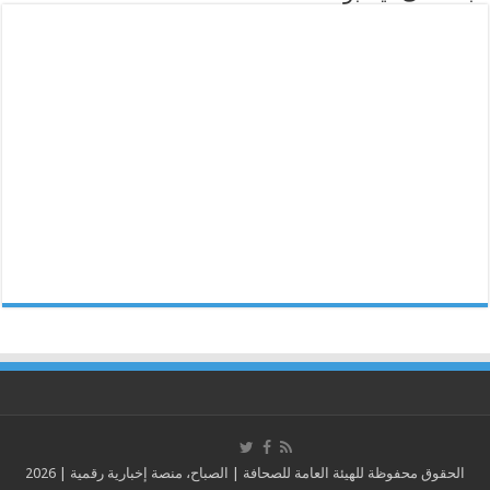
الحقوق محفوظة للهيئة العامة للصحافة | الصباح، منصة إخبارية رقمية | 2026