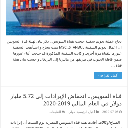
نجاح عملية تعويم سفينة جنحت بقناة السويس .. ذكر بيان لهيئة قناة السويس
ان اعمال تعويم السفينة MSC ISTANBUL تمت بنجاح و استأنفت السفينة
عبورها للقناة مرة أخرى. و كانت السفينة المذكورة قد جنحت أثناء عبورها
ضمن قافلة الجنوب في طريقها من ماليزيا إلى البرتغال و حسب بيان هيئة
قناة …
أكمل القراءة »
قناة السويس.. انخفاض الإيرادات إلى 5.72 مليار
دولار في العام المالي 2019-2020
على
2020-07-05
أخبار
,
الرئيسية
,
دولي
التعليقات
قناة
السويس..
الصباح/وكالات: أفادت هيئة قناة السويس المصرية يوم السبت أن إيرادات
انخفاض
الإيرادات