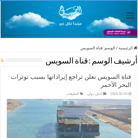
الرئيسية
/
الوسم:
قناة السويس
أرشيف الوسم :
قناة السويس
قناة السويس تعلن تراجع إيراداتها بسبب توترات
البحر الأحمر
على
2024-02-05
أخبار
,
دولي
التعليقات
قناة
السويس
تعلن
تراجع
إيراداتها
بسبب
توترات
البحر
الأحمر
مغلقة