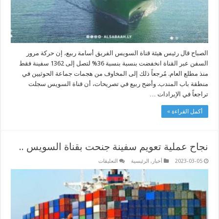
الصباح قال رئيس هيئة قناة السويس الفريق أسامة ربيع، إن حركة مرور
السفن عبر القناة انخفضت بنسبة بنسبة 36% لتصل إلى 1362 سفينة فقط
منذ مطلع العام. مُرجعاً ذلك إلى المخاوف من هجمات جماعة الحوثيين في
منطقة باب المندب. وأضح ربيع في تصريحات، أن قناة السويس سجلت
تراجعاً في الإيرادات …
أكمل القراءة »
نجاح عملية تعويم سفينة جنحت بقناة السويس ..
على
2023-03-05
أخبار
,
الرئيسية
التعليقات
نجاح
عملية
تعويم
سفينة
جنحت
بقناة
السويس
..
مغلقة