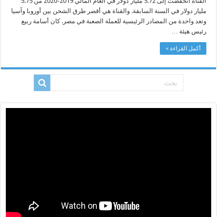
القناة انخفضت إلى 5.72 مليار دولار في العام المالي 2019-2020 من 5.75
إلى
5.72
مليار دولار في السنة السابقة. والقناة هي أقصر طرق الشحن بين أوروبا وآسيا
مليار
وتعد واحدة من المصادر الرئيسية للعملة الصعبة في مصر. كان أسامة ربيع
دولار
في
رئيس هيئة …
العام
المالي
2019-
أكمل القراءة »
2020
مغلقة