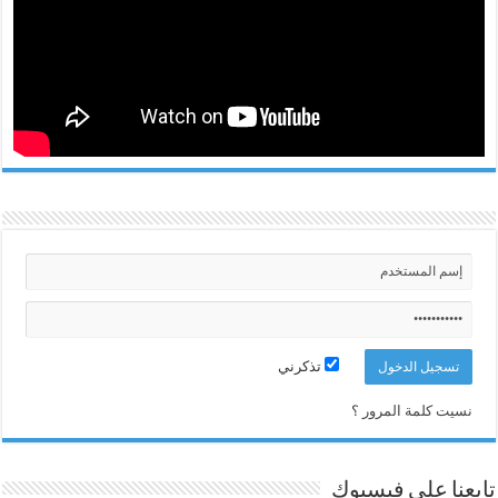
تذكرني
نسيت كلمة المرور ؟
تابعنا على فيسبوك