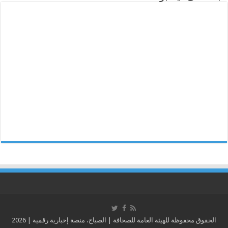
الحقوق محفوظة للهيئة العامة للصحافة | الصباح، منصة إخبارية رقمية | 2026