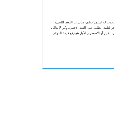
ى
ل
عقول
يحدث لو استمر توقف صادرات النفط الليبي؟
غلاق
لبية الطلب على النقد الاجنبي. وكي لا يتآكل
حقول!
لقة
الخيار أو الاضطرار الأول هو رفع قيمة الدولار