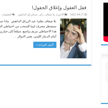
قفل العقول وإغلاق الحقول!
عل
2022-04-21
الأخيرة
,
بلا ضفاف
,
رأي
,
عبدالرزاق الداهش
التعليقات
قف
ال
بلا ضفاف بقلم/ عبد الرزاق الداهش ماذا س
وإ
سيضطر مصرف ليبيا للسحب من احتياطي الحر لت
ال
مغ
هذا الاحتياطي بنزيف واسع، سيلجأ إلى خيارين. 
أمام الدينار الليبي، يعني الدولار …
أكمل القراءة »