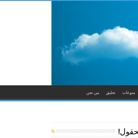
منوعات
تحليق
من نحن
حقول!