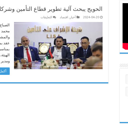
الحويج يبحث آلية تطوير قطاع التأمين وشركا
على
2024-04-20
أخبار
,
اقتصاد
التعليقات
الحويج
يبحث
الصباح 
آلية
محمد ا
تطوير
قطاع
والمشا
التأمين
عقد بم
وشركاته
والمشاكل
بمناسب
التي
تواجهه
الهيئة،
مغلقة
ومدير 
أكمل 