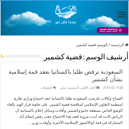
الرئيسية
/
الوسم:
قضية كشمير
أرشيف الوسم :
قضية كشمير
السعودية ترفض طلبا باكستانيا بعقد قمة إسلامية
بشأن كشمير
على
2020-02-10
أخبار
,
الأولى
,
الرئيسية
,
دولي
التعليقات
السعودية
ترفض
الصباح-وكالات عارضت السعودية طلبا باكستانيا عقد اجتماع وزاري طارئ
طلبا
باكستانيا
لمنظمة التعاون الإسلامي لمناقشة قضية كشمير، على خلفية قرار الهند بإلغاء
بعقد
قمة
الوضع الخاص بمنطقة جامو وكشمير. وأفادت وسائل إعلام باكستانية أن
إسلامية
الرياض كانت قد أبدت مرونة لعقد هذا الاجتماع عقب رفض إسلام آباد
بشأن
كشمير
المشاركة في قمة كوالالمبور الإسلامية الأخيرة، وأوفدت وزير …
مغلقة