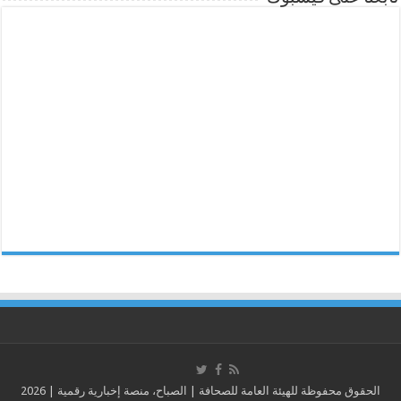
الحقوق محفوظة للهيئة العامة للصحافة | الصباح، منصة إخبارية رقمية | 2026