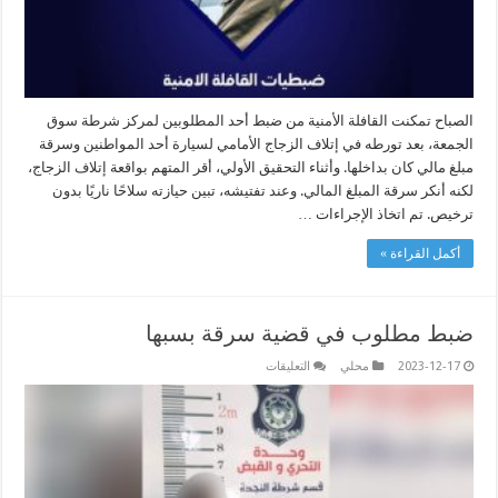
الصباح تمكنت القافلة الأمنية من ضبط أحد المطلوبين لمركز شرطة سوق
الجمعة، بعد تورطه في إتلاف الزجاج الأمامي لسيارة أحد المواطنين وسرقة
مبلغ مالي كان بداخلها. وأثناء التحقيق الأولي، أقر المتهم بواقعة إتلاف الزجاج،
لكنه أنكر سرقة المبلغ المالي. وعند تفتيشه، تبين حيازته سلاحًا ناريًا بدون
ترخيص. تم اتخاذ الإجراءات …
أكمل القراءة »
ضبط مطلوب في قضية سرقة بسبها
على
2023-12-17
محلي
التعليقات
ضبط
مطلوب
في
قضية
سرقة
بسبها
مغلقة