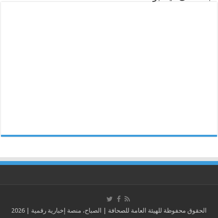
الحقوق محفوظة للهيئة العامة للصحافة | الصباح، منصة إخبارية رقمية | 2026