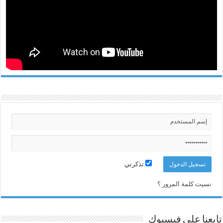
تذكرني
نسيت كلمة المرور ؟
تابعنا على فيسبوك