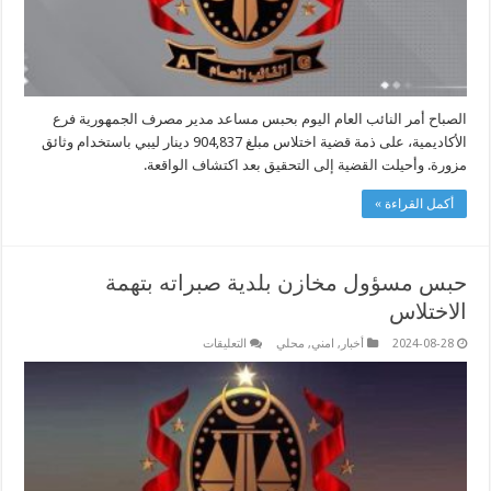
الجمهورية
مغلقة
الصباح أمر النائب العام اليوم بحبس مساعد مدير مصرف الجمهورية فرع
الأكاديمية، على ذمة قضية اختلاس مبلغ 904,837 دينار ليبي باستخدام وثائق
مزورة. وأحيلت القضية إلى التحقيق بعد اكتشاف الواقعة.
أكمل القراءة »
حبس مسؤول مخازن بلدية صبراته بتهمة
الاختلاس
على
2024-08-28
أخبار
,
امني
,
محلي
التعليقات
حبس
مسؤول
مخازن
بلدية
صبراته
بتهمة
الاختلاس
مغلقة