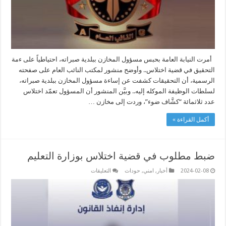
أمرت النيابة العامة بحبس مسؤول المخازن ببلدية صبراته، احتياطياً على ءمة
التحقيق في قضية اختلاس.. وأوضح منشور لمكتب النائب العام على صفحته
الرسمية، أن التحقيقات كشفت عن إساءة مسؤول المخازن ببلدية صبراته،
لسلطات الوظيفة الموكله إليه.. وبيَّن المنشور أن المسؤول تعمّد اختلاس
عدد ثلاثمائة “كشَّاف ضوء”، وردت إلى مخازن …
أكمل القراءة »
ضبط مطلوب في قضية اختلاس بوزارة التعليم
على
2024-02-08
أخبار
,
امني
,
حوداث
التعليقات
ضبط
مطلوب
في
قضية
اختلاس
بوزارة
التعليم
مغلقة