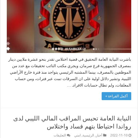
في
قضية
اختلاس
بمصرف
الجمهورية
صرمان
مغلقة
باشرت النيابة العامة التحقيق في قضية اختلاس تقدر بنحو عشرة ملايين دينار
بمصرف الجمهورية فرع صرمان. ويجري مكتب النائب تحقيقات مع عدد من
الموظفين بالمصرف، بينما المشتبه الرئيسي يتواجد منذ فترة خارج الأراضي
الليبية. وتشير دلائل اولية على ان السرقات تمت عبر فترات، ومن حساب
المعلقات، ولم تطال حسابات الافراد. …
أكمل القراءة »
النيابة العامة تحبس المراقب المالي الليبي لدى
رواندا احتياطا بتهم فساد واختلاس
على
2022-11-10
أخبار
,
الرئيسية
,
امني
التعليقات