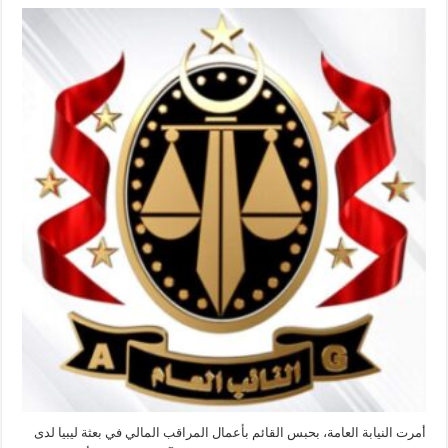
النيابة
العامة
تحبس
المراقب
المالي
الليبي
لدى
رواندا
احتياطا
بتهم
فساد
واختلاس
مغلقة
أمرت النيابة العامة، بحبس القائم بأعمال المراقب المالي في بعثة ليبيا لدى