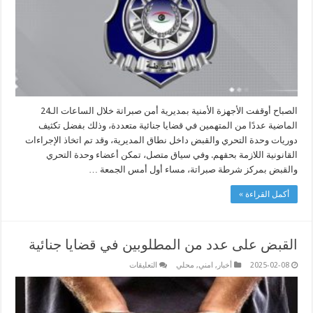
مغلقة
الصباح أوقفت الأجهزة الأمنية بمديرية أمن صبراتة خلال الساعات الـ24
الماضية عددًا من المتهمين في قضايا جنائية متعددة، وذلك بفضل تكثيف
دوريات وحدة التحري والقبض داخل نطاق المديرية، وقد تم اتخاذ الإجراءات
القانونية اللازمة بحقهم. وفي سياق متصل، تمكن أعضاء وحدة التحري
والقبض بمركز شرطة صبراتة، مساء أول أمس الجمعة …
أكمل القراءة »
القبض على عدد من المطلوبين في قضايا جنائية
على
2025-02-08
أخبار
,
امني
,
محلي
التعليقات
القبض
على
عدد
من
المطلوبين