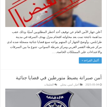
أعلن جهاز الأمن العام عن توقيف أحد أخطر المطلوبين أمنيًا، وذلك عقب
مداهمة ناجحة تمت بعد محاولته اقتحام منزل بهدف السرقة في مدينة
طرابلس.. وأوضح الجهاز أن المتهم يواجه سبع قضايا جنائية مسجلة ضده لدى
مركز شرطة القصر الغربي ومركز شرطة السواني، تتنوع ما بين السرقات
والاعتداءات على الممتلكات الخاصة.. …
أكمل القراءة »
أمن صبراتة يضبط متورطين في قضايا جنائية
على
2025-05-04
أخبار
,
امني
,
محلي
التعليقات
أمن
صبراتة
يضبط
متورطين
في
قضايا
جنائية