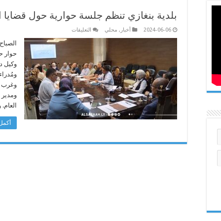
بلدية بنغازي تنظم جلسة حوارية حول قضايا ال
على
2024-06-06
أخبار
,
محلي
التعليقات
بلدية
بنغازي
الصباح 
تنظم
حوار ح
جلسة
حوارية
وكيل د
حول
ومُدراء
قضايا
المتقاعدين
وغرب ب
بالمدينة
مغلقة
ومدير إ
العام.
أكمل 