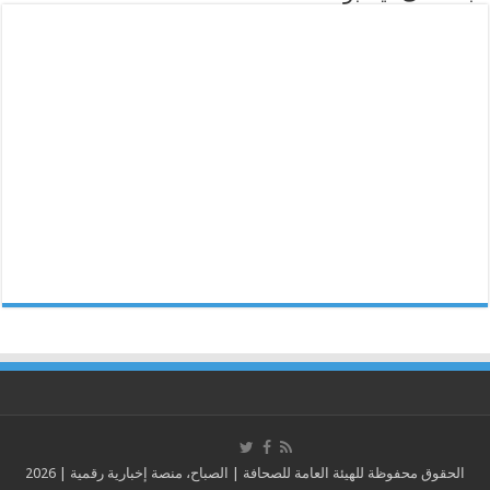
الحقوق محفوظة للهيئة العامة للصحافة | الصباح، منصة إخبارية رقمية | 2026