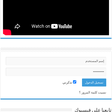
تذكرني
نسيت كلمة المرور ؟
تابعنا على فيسبوك