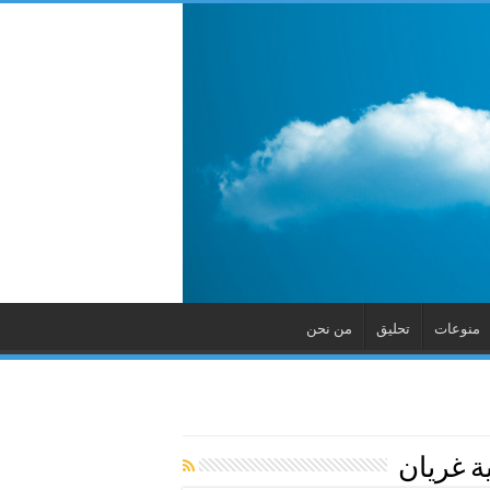
منوعات
تحليق
من نحن
ية غريان