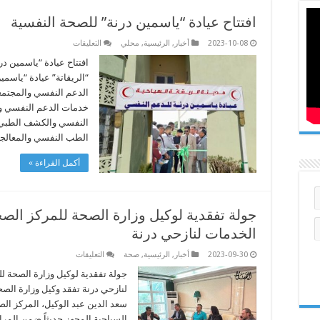
افتتاح عيادة “ياسمين درنة” للصحة النفسية
على
2023-10-08
أخبار
,
الرئيسية
,
محلي
التعليقات
افتتاح
عيادة
افتتاح عيادة “ياسمين د
“ياسمين
“الريقاتة” عيادة “ياسم
درنة”
للصحة
الدعم النفسي والمجتمع
النفسية
خدمات الدعم النفسي وا
مغلقة
النفسي والكشف الطبي و
الطب النفسي والمعالج
أكمل القراءة »
جولة تفقدية لوكيل وزارة الصحة للمركز الص
الخدمات لنازحي درنة
على
2023-09-30
أخبار
,
الرئيسية
,
صحة
التعليقات
جولة
تفقدية
جولة تفقدية لوكيل وزارة الصحة ل
لوكيل
لنازحي درنة تفقد وكيل وزارة الص
وزارة
الصحة
سعد الدين عبد الوكيل، المركز ال
للمركز
السياحية المجهز حديثاً ضمن المرا
الصحي