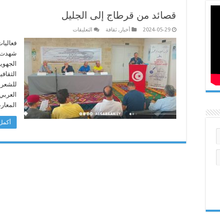
قصائد من قرطاج إلى الجليل
على
2024-05-29
أخبار
,
ثقافة
التعليقات
قصائد
من
فعاليا
قرطاج
شهدت م
إلى
الجليل
الجهوية
مغلقة
للشعر 
العربي 
المعا
أكمل 