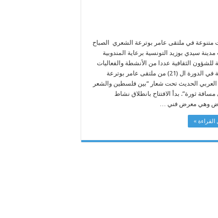
ت متنوعة في ملتقى عامر بوترعة الشعري الصباح
دينة سيدي بوزيد التونسية برعاية المندوبية
 للشؤون الثقافية عددا من الأنشطة والفعاليات
الثقافية في الدورة ال (21) من ملتقى عامر بوترعة
العربي الحديث تحت شعار “بين فلسطين والشعر
مسافة ثورة”. بدأ الافتتاح بانطلاق نشاط
رض وهي معرض فني …
القراءة »