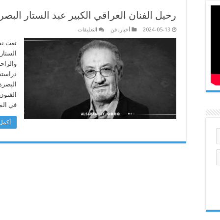
رحيل الفنان العراقي الكبير عبد الستار البص
على
2024-05-13
أخبار
,
فن
التعليقات
رحيل
الفنان
نعت نقا
العراقي
الستار 
الكبير
عبد
والراح
الستار
دراسته 
البصري
مغلقة
البصرة
في ال
أكمل 