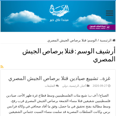
الرئيسية
/
الوسم:
قتلا برصاص الجيش المصري
أرشيف الوسم :
قتلا برصاص الجيش
المصري
غزة.. تشييع صيادين قتلا برصاص الجيش المصري
على
2020-09-27
أخبار
,
الرئيسية
,
دولي
التعليقات
غزة..
تشييع
الصباح/ أ ف ب: شيع مئات الفلسطينيين وسط قطاع غزة ظهر الأحد، صيادين
صيادين
قتلا
فلسطينيين شقيقين قتلا مساء الجمعة برصاص الجيش المصري قرب رفح،
برصاص
الجيش
وسط مطالبة بفتح تحقيق في ما حصل، وفق ما أفاد صحافي في وكالة فرانس
المصري
برس. وكانت السلطات المصرية قد سلمت مساء السبت جثماني الشقيقين
مغلقة