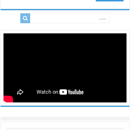
اعترافه
به
مغلقة