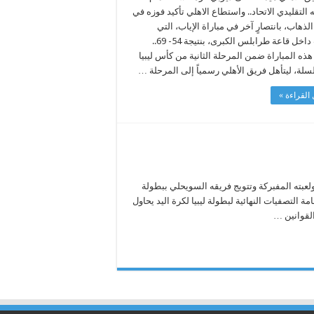
التقليدي الاتحاد.. واستطاع الاهلي تأكيد فوزه في
الذهاب، بانتصارٍ آخر في مباراة الإياب، التي
أقيمت داخل قاعة طرابلس الكبرى، بنتيجة 54- 69..
ذه المباراة ضمن المرحلة الثانية من كأس ليبيا
سلة، ليتأهل فريق الأهلي رسمياً إلى المرحلة …
القراءة »
لعبته المفبركة وتتويج فريقه السويحلي ببطولة
ة التصفيات النهائية لبطولة ليبيا لكرة اليد يحاول
القوانين …