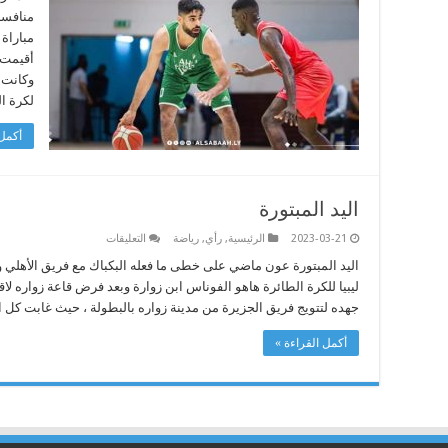
على
منافسه 
ديربي
السّلة
مباراة 
مغلقة
وكانت ه
لكرة ال
أكمل 
اليد المبتورة
على
2023-03-21
الرئيسية
,
رأي
,
رياضة
التعليقات
اليد
المبتورة
اليد المبتورة عون ماضي على خطى ما فعله البكباك مع فريق الأهلي و
مغلقة
ليبيا للكرة الطائرة هاهو الفوناس ابن زوارة وبعد فرض قاعة زواره لاقام
جهده لتتويج فريق الجزيرة من مدينة زواره بالبطولة ، حيث غابت كل 
أكمل القراءة »