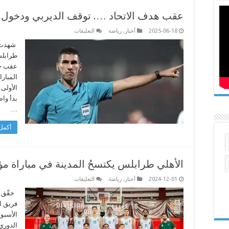
عقب هدف الاتحاد …. توقف الديربي ودخول جم
على
2025-06-18
أخبار
,
رياضة
التعليقات
عقب
هدف
شهدت مب
الاتحاد
طرابلس
….
توقف
عقب خر
الديربي
المبار
ودخول
جماهير
الأولى
ومغادرة
الحكام
بدأ واض
الأجانب
…
مغلقة
أكمل 
الأهلي طرابلس يكتسحُ المدينة في مباراة مؤ
على
2024-12-01
أخبار
,
رياضة
التعليقات
الأهلي
طرابلس
حقّق فر
يكتسحُ
المدينة
في
الأسبوع
مباراة
الدوري 
مؤجّلة