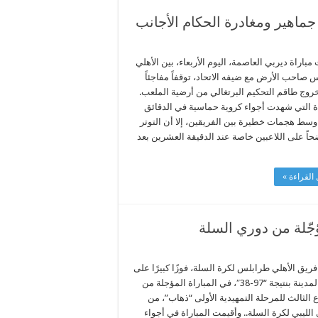
اهير ومغادرة الحكام الأجانب
اراة ديربي العاصمة، اليوم الأربعاء، بين الأهلي
 صاحب الأرض مع ضيفه الاتحاد، توقفاً مفاجئاً
وج طاقم التحكيم البرتغالي من أرضية الملعب.
اة التي شهدت أجواء كروية حماسية في الدقائق
 وسط هجمات خطيرة بين الفريقين، إلا أن التوتر
حاً على اللاعبين خاصة عند الدقيقة العشرين بعد
القراءة »
جّلة من دوري السلة
يق الأهلي طرابلس لكرة السلة، فوزًا كبيرًا على
فريق المدينة بنتيجة “97-38″، في المباراة المؤجلة من
 الثالث للمرحلة التمهيدية الأولى “ذهاب”، من
الليبي لكرة السلة.. وأقيمت المباراة في أجواء