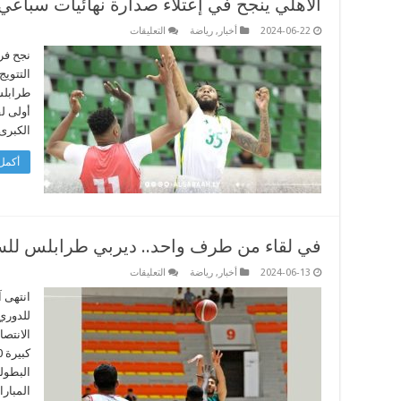
الأهلي ينجح في إعتلاء صدارة نهائيات سباعي 
على
2024-06-22
أخبار
,
رياضة
التعليقات
الأهلي
ينجح
نجح فر
في
التتويج
إعتلاء
صدارة
نهائيات
أولى ل
سباعي
التتويج
الكبرى.
لكرة
السلة
مغلقة
أكمل 
في لقاء من طرف واحد.. ديربي طرابلس للسل
على
2024-06-13
أخبار
,
رياضة
التعليقات
في
لقاء
انتهى آ
من
للدوري 
طرف
واحد..
الانتصا
ديربي
طرابلس
للسلة
البطولة
ينتهي
أخضر
المبار
اللون