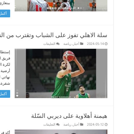
ببنغاز
مغلقة
أكمل 
سلة الاهلي تفوز على الشباب وتقترب من الن
على
2024-05-14
أخبار
,
رياضة
التعليقات
سلة
الاهلي
إستطاع
تفوز
فريق ا
على
الشباب
وتقترب
أرضية 
من
النهائي
نهائي ا
مغلقة
شقرة.
أكمل 
هيمنة أهلاوية على ديربي السّلة
على
2024-05-12
أخبار
,
رياضة
التعليقات
هيمنة
أهلاوية
أكد فري