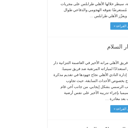
ة، سيطر خلالها الأهلي طرابلس على مجريات
 مُستعرضًا تفوقه الهجومي والدفاعي طوال
. ويعزّز الأهلي طرابلس …
القراءة »
ر السلام
يق الأهلي مرانه الأخير في العاصمة التنزانية دار
استعدادًا لمباراته المرتقبة ضد فريق سيمبا.
إدارة النادي الأهلي نجاح جهودها في تقديم مذكرة
اج بخصوص الأحداث السابقة، حيث تجاوب
ب الرسمي بشكل إيجابي. من جانب آخر، قام
يمبا بإجراء تدريبه الأخير على نفس أرضية
 بعد مغادرة …
القراءة »