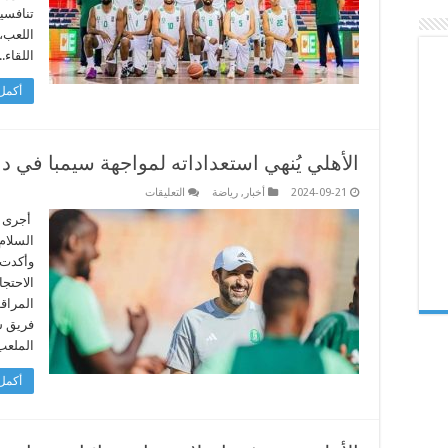
من
تنافسي
دوري
السلة
اللعب،
مغلقة
اللقاء.
أكمل 
الأهلي يُنهي استعداداته لمواجهة سيمبا في دا
على
2024-09-21
أخبار
,
رياضة
التعليقات
الأهلي
يُنهي
أجرى فر
استعداداته
السلام 
لمواجهة
سيمبا
وأكدت 
في
الاحتج
دار
السلام
المراق
مغلقة
فريق س
الملعب
أكمل 