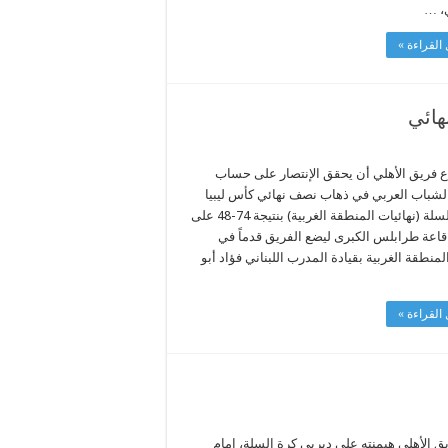
ي، …
القراءة »
هائي
 فريق الأهلي أن يحقق الإنتصار على حساب
لشباب العربي في ذهاب نصف نهائي كأس ليبيا
لكرة السلة (نهائيات المنطقة الغربية) بنتيجة 74-48 على
قاعة طرابلس الكبرى ليضع الفريق قدماً في
لمنطقة الغربية بقيادة المدرب اللبناني فؤاد أبو
القراءة »
ق الأهلي هيمنته على ديربي كرة السلة، امام