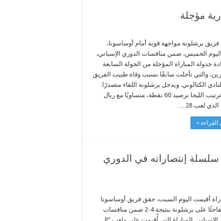
رية مؤجلة
ريق برشلونة مواجهة قوية أمام أوساسونا،
ليوم الخميس، ضمن منافسات الدوري الإسباني،
دة جدولة المباراة المؤجلة من الجولة السابعة
ين، والتي تأجلت سابقًا بسبب وفاة طبيب الفريق
لنادي الكتالوني. ويدخل برشلونة اللقاء متصدرًا
جدول ترتيب الليجا برصيد 60 نقطة، متساويًا مع ريال
لذي لعب 28 …
القراءة »
سلسلة إنتصاراته في الدوري
راة أقيمت اليوم السبت، حقق فريق أوساسونا
فوزًا مفاجئًا على برشلونة بنتيجة 4-2 ضمن منافسات
الإسباني. المباراة التي أُقيمت على ملعب “إل