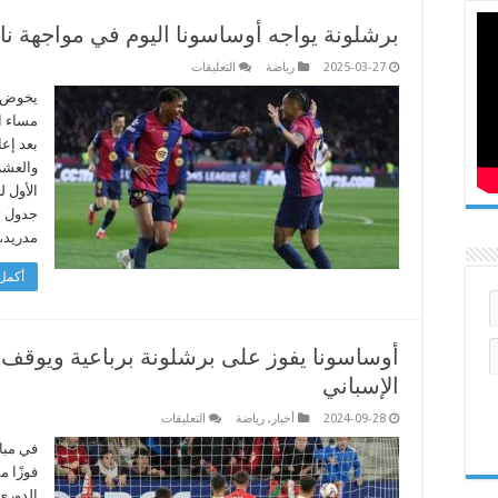
برشلونة يواجه أوساسونا اليوم في مواجهة نا
على
2025-03-27
رياضة
التعليقات
برشلونة
يواجه
يخوض ف
أوساسونا
مساء ا
اليوم
في
بعد إعا
مواجهة
والعشر
نارية
مؤجلة
الأول ل
مغلقة
مدريد، ا
أكمل 
أوساسونا يفوز على برشلونة برباعية ويوقف 
الإسباني
على
2024-09-28
أخبار
,
رياضة
التعليقات
أوساسونا
يفوز
في مبا
على
برشلونة
برباعية
الدوري 