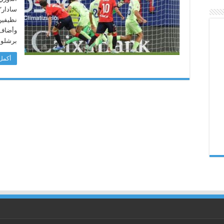
ويوقف
سادار”
سلسلة
إنتصاراته
نظيفين
في
الدوري
الإسباني
برشلون
مغلقة
أكمل 