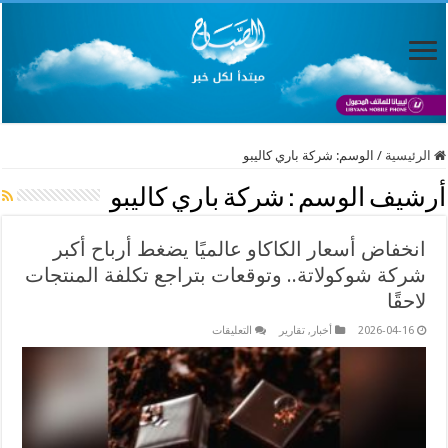
الرئيسية
/
الوسم:
شركة باري كاليبو
أرشيف الوسم :
شركة باري كاليبو
انخفاض أسعار الكاكاو عالميًا يضغط أرباح أكبر
شركة شوكولاتة.. وتوقعات بتراجع تكلفة المنتجات
لاحقًا
على
2026-04-16
أخبار
,
تقارير
التعليقات
انخفاض
أسعار
الكاكاو
عالميًا
يضغط
أرباح
أكبر
شركة
شوكولاتة..