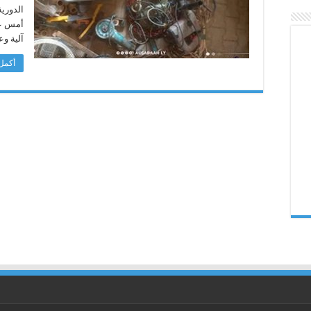
في
الدوري
وقائع
سلب
أمس عل
مغلقة
آلية وع
أكمل 