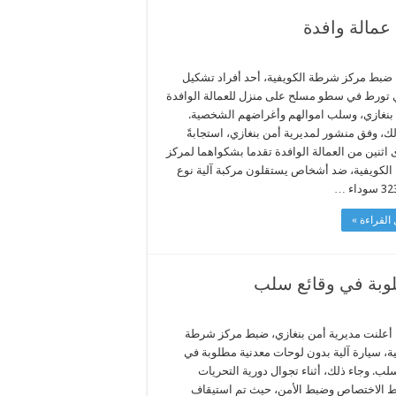
عمالة وافدة
 ضبط مركز شرطة الكويفية، أحد أفراد تشكيل
تورط في سطو مسلح على منزل للعمالة الوافدة
 بنغازي، وسلب اموالهم وأغراضهم الشخصية.
ك، وفق منشور لمديرية أمن بنغازي، استجابةً
اثنين من العمالة الوافدة تقدما بشكواهما لمركز
لكويفية، ضد أشخاص يستقلون مركبة آلية نوع
القراءة »
لوبة في وقائع سلب
 أعلنت مديرية أمن بنغازي، ضبط مركز شرطة
ية، سيارة آلية بدون لوحات معدنية مطلوبة في
لب. وجاء ذلك، أثناء تجوال دورية التحريات
 الاختصاص وضبط الأمن، حيث تم استيقاف