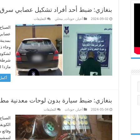
بنغازي: ضبط أحد أفراد تشكيل عصابي سرق 
على
2024-09-02
أخبار
,
حوداث
,
محلي
التعليقات
بنغازي:
ضبط
الصباح
أحد
عصابي 
أفراد
تشكيل
بمدينة
عصابي
وجاء ذل
سرق
عمالة
لشكوى 
وافدة
مغلقة
شرطة ا
مازدا 323 سوداء …
أكمل 
بنغازي: ضبط سيارة بدون لوحات معدنية مط
على
2024-05-04
أخبار
,
حوداث
التعليقات
بنغازي:
ضبط
الصباح
سيارة
الكويف
بدون
لوحات
وقائع س
معدنية
لتمشيط
مطلوبة