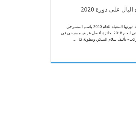
ال على دورة 2020
أعلنت اللجنة المنظمة للمهرجان المغاربي لمسرح الهواة بنابل تسمية دورتها المقبلة للعام 2020 باسم المسرحي
الليبي الراحل «شرح البال عبد الهادي ». وكان المخرج شرح البال فاز في العام 2018 بجائزة أفضل عرض مسرحي في
مركب» تأليف سلام السكر، وبطولة كل …