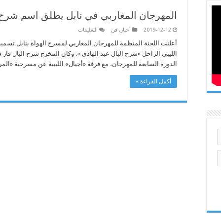
المهرجان المغاربي في نابل يطلق اسم شرح الب
على
2019-12-12
أخبار
,
فن
التعليقات
المهرجان
المغاربي
في
نابل
يطلق
الدورة السابعة للمهرجان، مع فرقة «أجيال» الليبية عن مسرحية «ال
اسم
شرح
البال
أكمل القراءة »
على
دورة
2020
مغلقة