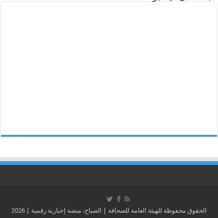
الحقوق محفوظة للهيئة العامة للصحافة | الصباح، منصة إخبارية رقمية | 2026