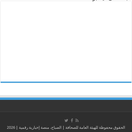
الحقوق محفوظة للهيئة العامة للصحافة | الصباح، منصة إخبارية رقمية | 2026