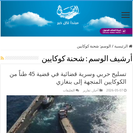
الرئيسية
/
الوسم:
شحنة كوكايين
أرشيف الوسم :
شحنة كوكايين
تسليح حربي وسرية قضائية في قضية 45 طناً من
الكوكايين المتجهة إلى بنغازي
على
2026-05-07
أخبار
,
تقارير
التعليقات
تسليح
حربي
وسرية
قضائية
في
قضية
45
طناً
من
الكوكايين
المتجهة