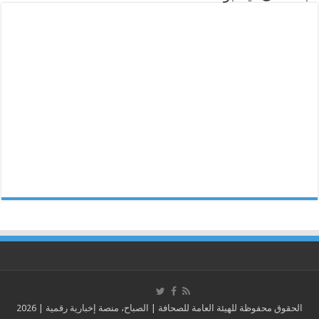
الحقوق محفوظة للهيئة العامة للصحافة | الصباح، منصة إخبارية رقمية | 2026