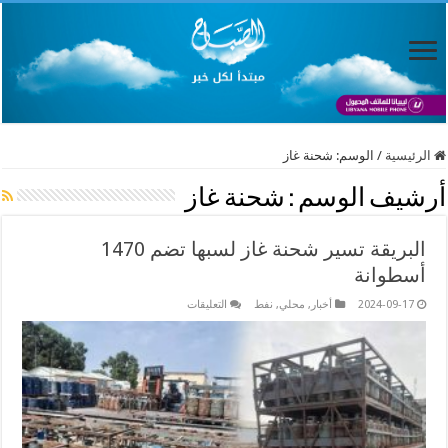
الرئيسية
/
الوسم:
شحنة غاز
أرشيف الوسم :
شحنة غاز
البريقة تسير شحنة غاز لسبها تضم 1470
أسطوانة
على
2024-09-17
أخبار
,
محلي
,
نفط
التعليقات
البريقة
تسير
شحنة
غاز
لسبها
تضم
1470
أسطوانة
مغلقة