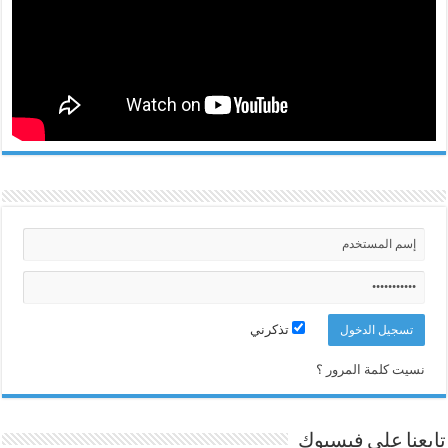
تذكرني
نسيت كلمة المرور ؟
تابعنا على فيسبوك