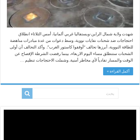
شهدت ولاية شمال الراين-ويستفاليا غربي ألمانيا، أمس الثلاثاء انطلاق
احتجاجات ضد شحنات نفايات نووية، وسط دعوات من عدة مبادرات مناهضة
للطاقة النووية، أبرزها تحالف “أوقفوا كاستور الغرب”. وأكد التحالف أن أولى
الشحنات ستنطلق مساء اليوم الاربعاء، بينما رفضت الشرطة الإفصاح عن
الوقت والمسار تفادياً لأي مخاطر أمنية. وشملت الاحتجاجات تنظيم …
أكمل القراءة »