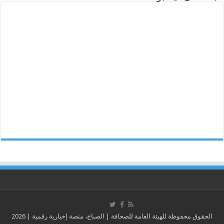
الحقوق محفوظة للهيئة العامة للصحافة | الصباح، منصة إخبارية رقمية | 2026