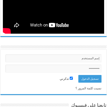
تذكرني
نسيت كلمة المرور ؟
تابعنا على فيسبوك