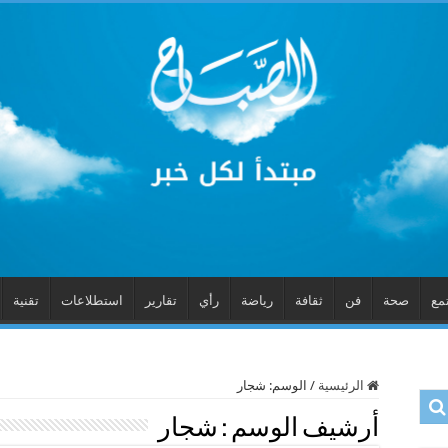
مع
صحة
فن
ثقافة
رياضة
رأي
تقارير
استطلاعات
تقنية
الرئيسية
/
الوسم:
شجار
أرشيف الوسم :
شجار