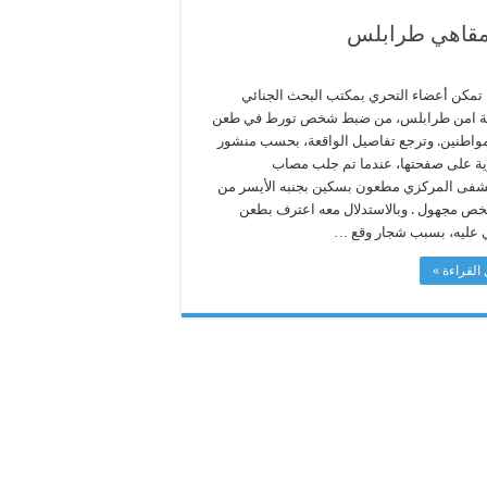
مقاهي طرابلس
 تمكن أعضاء التحري بمكتب البحث الجنائي
ية امن طرابلس، من ضبط شخص تورط في طعن
مواطنين. وترجع تفاصيل الواقعة، بحسب منشور
ية على صفحتها، عندما تم جلب مصاب
فى المركزي مطعون بسكين بجنبه الأيسر من
ص مجهول . وبالاستدلال معه اعترف بطعن
 عليه، بسبب شجار وقع …
القراءة »