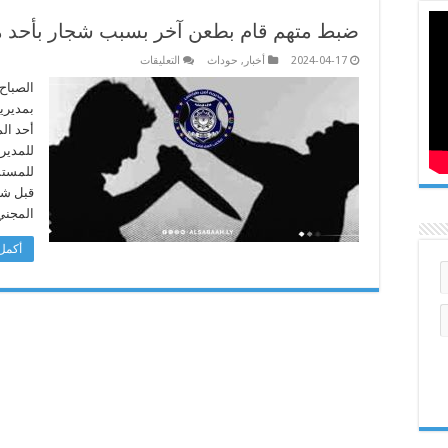
ضبط متهم قام بطعن آخر بسبب شجار بأحد 
على
2024-04-17
أخبار
,
حوداث
التعليقات
ضبط
متهم
الصباح
قام
بمدير
بطعن
آخر
أحد ال
بسبب
للمدير
شجار
بأحد
للمستش
مقاهي
طرابلس
قبل شخ
مغلقة
المجني
أكمل 