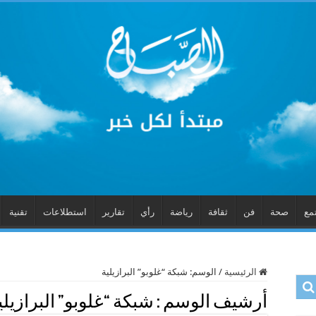
مع
صحة
فن
ثقافة
رياضة
رأي
تقارير
استطلاعات
تقنية
الرئيسية
/
الوسم:
شبكة “غلوبو” البرازيلية
أرشيف الوسم :
شبكة “غلوبو” البرازيلي