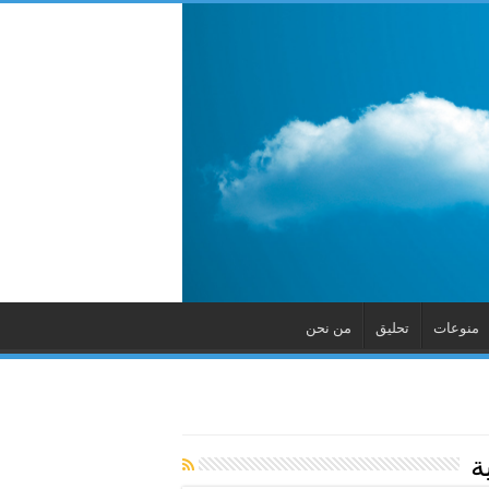
منوعات
تحليق
من نحن
ة