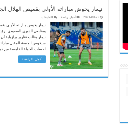
نيمار يخوض مباراته الأولى بقميص الهلال الج
على
2023-08-29
أخبار
,
رياضة
التعليقات
نيمار
يخوض
نيمار يخوض مباراته الأولى بقم
مباراته
ومتابعي الدوري السعودي برؤيته
الأولى
بقميص
نيمار وقالت تقارير برازيلية أن 
الهلال
سيخوض الجمعة المقبل مباراته 
الجمعة
المقبل
لحساب الجولة الخامسة من د
مغلقة
أكمل القراءة »